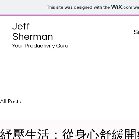
This site was designed with the
.com
web
Jeff
S
Sherman
Your Productivity Guru
All Posts
紓壓生活：從身心舒緩開