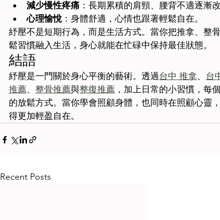
減少慢性疼痛
：長期累積的肩頸、腰背不適逐漸
心理愉悅
：身體舒適，心情也跟著輕鬆自在。
紓壓不是短期行為，而是生活方式。當你把推拿、整
鬆習慣融入生活，身心就能在忙碌中保持最佳狀態。
結語
紓壓是一門關於身心平衡的藝術。透過
台中 推拿
、
台
推薦
、
整骨推薦
與
整復推薦
，加上日常的小習慣，每
的放鬆方式。當你學會照顧身體，也同時在照顧心靈
得更加輕盈自在。
Recent Posts