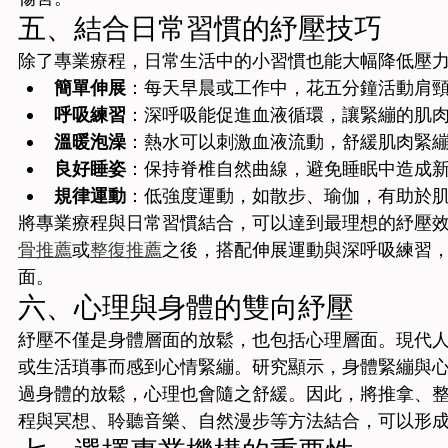
五、結合日常習慣的紓壓技巧
除了專業療程，日常生活中的小習慣也能大幅降低壓
簡單伸展
：每天早晨或工作中，花五分鐘活動肩
呼吸練習
：深呼吸能促進血液循環，讓緊繃的肌
溫暖泡澡
：熱水可以刺激血液流動，舒緩肌肉緊
良好睡姿
：保持脊椎自然曲線，避免睡眠中造成
規律運動
：低強度運動，如散步、瑜伽，有助於
將專業療程與日常習慣結合，可以達到最理想的紓壓
骨推薦
或
整復推薦
之後，搭配伸展運動與深呼吸練習
面。
六、心理與身體的雙向紓壓
紓壓不僅是身體層面的放鬆，也包括心理層面。現代
或生活瑣事而感到心情緊繃。研究顯示，身體緊繃與
過身體的放鬆，心理也會隨之舒緩。因此，將推拿、
程與冥想、聆聽音樂、自然漫步等方法結合，可以形