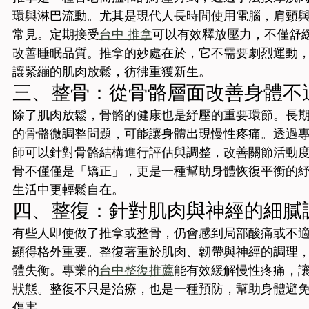
環與淋巴流動。尤其是現代人長時間使用電腦，肩頸
常見。定期接受
台中 推拿
可以有效釋放壓力，不僅舒
改善睡眠品質。推拿的妙處在於，它不需要劇烈運動
讓緊繃的肌肉放鬆，彷彿重獲新生。
三、整骨：從骨骼層面改善身體不
除了肌肉放鬆，骨骼的健康也是紓壓的重要環節。長
的骨骼微調整問題，可能讓身體出現慢性疼痛。透過
師可以針對骨骼結構進行評估與調整，改善關節活動
骨不僅僅是「矯正」，更是一種幫助身體恢復平衡的
生活中更輕鬆自在。
四、整復：針對肌肉與神經的細膩
有些人即使做了推拿或整骨，仍會感到局部酸痛或不
顯得格外重要。整復著重於肌肉、韌帶與神經的調理
體失衡。專業的
台中整復推薦
能有效緩解慢性疼痛，
狀態。整復不只是治療，也是一種預防，幫助身體避
傷害。