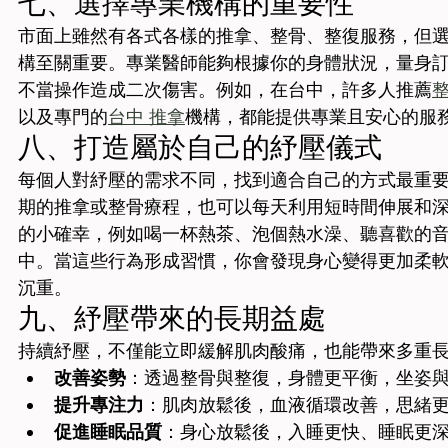
七、選擇專業機構的重要性
市面上雖然有各式各樣的推拿、整骨、整復服務，但
構至關重要。專業醫師能夠根據你的身體狀況，量身
不當操作造成二次傷害。例如，在台中，許多人推薦
以及專門的
台中 推拿
機構，都能提供專業且安心的服
八、打造屬於自己的紓壓儀式
每個人對紓壓的需求不同，找到適合自己的方式最重
期的推拿或整骨療程，也可以每天利用短時間伸展和
的小確幸，例如喝一杯熱茶、泡個熱水澡、聽喜歡的
中。當這些行為形成習慣，你會發現身心變得更加柔
沉重。
九、紓壓帶來的長期益處
持續紓壓，不僅能立即緩解肌肉酸痛，也能帶來多重
改善姿勢
：透過整骨與整復，身體更平衡，坐姿
提升專注力
：肌肉放鬆後，血液循環改善，思緒
促進睡眠品質
：身心放鬆後，入睡更快、睡眠更