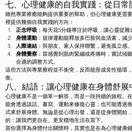
七、心理健康的自我實踐：從日常
雖然專業療癒能夠提供重要的幫助，但心理健康更需
裡提供幾個自我實踐的方向：
正念呼吸
：每天花5分鐘專注於呼吸，讓心靈從雜
身體運動
：規律運動能釋放多巴胺與血清素，減
人際連結
：與朋友、家人保持聯繫，避免孤立感
身體覺察
：當感覺到肌肉緊繃或疼痛時，嘗試傾
合適的調整方式。
這些方法與專業療程並不衝突，反而能形成良性循環
衡。
八、結語：讓心理健康在身體舒展
心理健康不是一個單一解答，而是一段持續的旅程。
能會透過談話、書寫、運動來修復心靈；也可能透過
式來舒展身體。無論是從心理出發，還是從身體開始
的：讓我們更自在、更安穩地生活在當下。
當你選擇為身體付出關懷時，其實也是在為心理健康