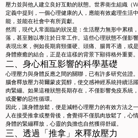
壓力並與他人建立良好互動的狀態。世界衛生組織（W
定義中提到，一個心理健康的人，應能有效處理生活
能，並能在社會中有所貢獻。
然而，現代人常面臨的狀況是：生活壓力無形中累積
落，甚至難以專注於日常工作。這些心理狀態不僅影
表現出來，例如長期肩頸僵硬、頭痛、腸胃不適，或
身體療癒的結合，正是在這樣的背景下顯得格外重要
二、身心相互影響的科學基礎
心理壓力與身體反應之間的關聯，已有許多研究佐證
腦會釋放壓力荷爾蒙皮質醇，使交感神經系統持續活
肉緊繃。如果這種狀態長期存在，不僅影響免疫系統
或憂鬱的惡性循環。
因此，讓身體放鬆，便是減輕心理壓力的有效方法之
人在接受推拿或整骨後，會覺得不僅肌肉放鬆了，心
身體的緊繃釋放，心靈的負擔也自然獲得舒緩。
三、透過「推拿」來釋放壓力