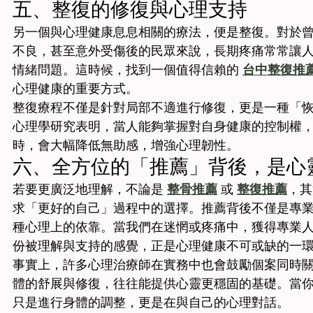
五、整復的修復與心理支持
另一個與心理健康息息相關的療法，便是整復。對於
不良，甚至意外受傷後的民眾來說，長期疼痛常常讓
情緒問題。這時候，找到一個值得信賴的 
台中整復推
心理健康的重要方式。
整復療程不僅是針對局部不適進行修復，更是一種「
心理學研究表明，當人能夠掌握對自身健康的控制權
時，會大幅降低無助感，增強心理韌性。
六、全方位的「推薦」背後，是心
若要更廣泛地理解，不論是 
整骨推薦
 或 
整復推薦
，其
求「更好的自己」過程中的選擇。推薦背後不僅是專
種心理上的依靠。當我們在迷惘或疼痛中，獲得專業
份被理解與支持的感覺，正是心理健康不可或缺的一
事實上，許多心理治療師在實務中也會鼓勵個案同時
體的舒展與修復，往往能提供心靈更穩固的基礎。當
只是進行身體的調整，更是在與自己的心理對話。